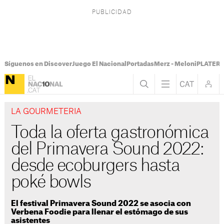
Síguenos en Discover
Juego El Nacional
Portadas
Merz - Meloni
PLATER T
LA GOURMETERIA
Toda la oferta gastronómica
del Primavera Sound 2022:
desde ecoburgers hasta
poké bowls
El festival Primavera Sound 2022 se asocia con
Verbena Foodie para llenar el estómago de sus
asistentes