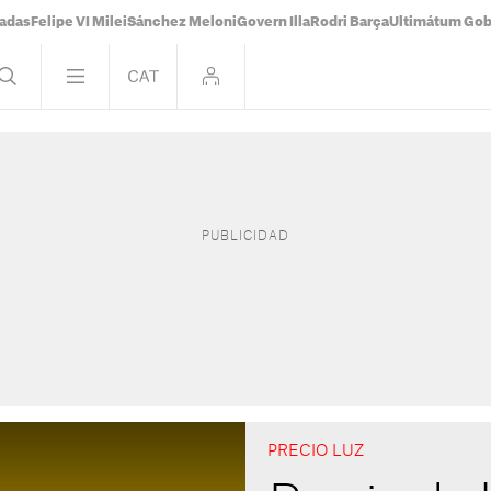
tadas
Felipe VI Milei
Sánchez Meloni
Govern Illa
Rodri Barça
Ultimátum Gobi
PRECIO LUZ