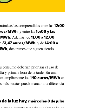
nómicas las comprendidas entre las
12:00
, y entre las
euros/MWh
15:00 y las
. Además, de
s/MWh
11:00 a 12:00
de
, y de
51,47 euros/MWh
14:00 a
, dos tramos que siguen siendo
/MWh
u consumo deberían priorizar el uso de
ía y primera hora de la tarde. En una
rá ampliamente los
en
140 euros/MWh
ras más baratas puede marcar una diferencia
 de la luz hoy,
miércoles 8 de julio
elevado durante la noche y, sobre todo, en