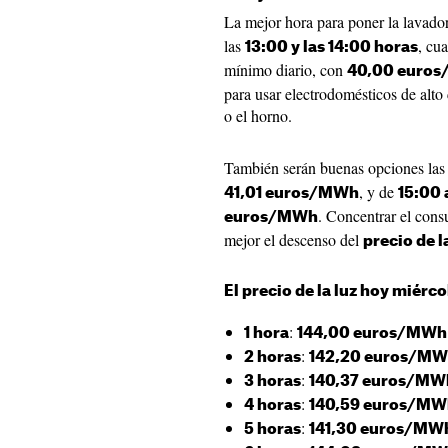
La mejor hora para poner la lavado
las
, cu
13:00 y las 14:00 horas
mínimo diario, con
40,00 euro
para usar electrodomésticos de alto
o el horno.
También serán buenas opciones las
, y de
41,01 euros/MWh
15:00 
. Concentrar el cons
euros/MWh
mejor el descenso del
precio de l
El precio de la luz hoy
miércol
:
1 hora
144,00 euros/MWh
:
2 horas
142,20 euros/M
:
3 horas
140,37 euros/MW
:
4 horas
140,59 euros/MW
:
5 horas
141,30 euros/MW