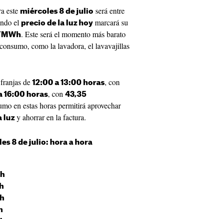
ra este
será entre
miércoles 8 de julio
ando el
marcará su
precio de la luz hoy
. Este será el momento más barato
s/MWh
 consumo, como la lavadora, el lavavajillas
 franjas de
, con
12:00 a 13:00 horas
, con
a 16:00 horas
43,35
umo en estas horas permitirá aprovechar
y ahorrar en la factura.
a luz
es 8 de julio
: hora a hora
Wh
h
h
h