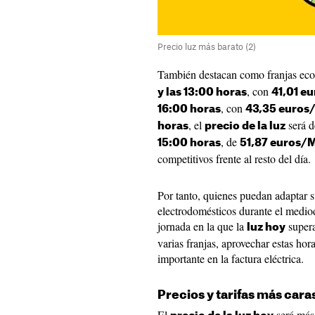
Precio luz más barato (2)
También destacan como franjas eco
, con
y las 13:00 horas
41,01 
, con
16:00 horas
43,35 euro
, el
será 
horas
precio de la luz
, de
15:00 horas
51,87 euros
competitivos frente al resto del día.
Por tanto, quienes puedan adaptar s
electrodomésticos durante el mediod
jornada en la que la
supera
luz hoy
varias franjas, aprovechar estas ho
importante en la factura eléctrica.
Precios y tarifas más caras
El
será más 