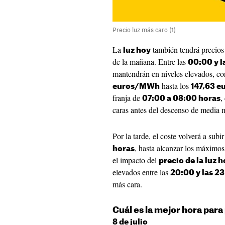
Precio luz más caro (1)
La
también tendrá precios
luz hoy
de la mañana. Entre las
00:00 y l
mantendrán en niveles elevados, co
hasta los
euros/MWh
147,63 
franja de
,
07:00 a 08:00 horas
caras antes del descenso de media 
Por la tarde, el coste volverá a subi
, hasta alcanzar los máximos 
horas
el impacto del
precio de la luz 
elevados entre las
20:00 y las 2
más cara.
Cuál es la mejor hora para
8 de julio