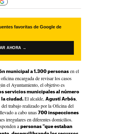
uentes favoritas de Google de
VAR AHORA →
en el
ón municipal a 1.300 personas
oficina encargada de revisar los casos
ún el Ayuntamiento, el objetivo es
los servicios municipales al número
El alcalde,
,
 la ciudad.
Agustí Arbós
del trabajo realizado por la Oficina del
 llevado a cabo unas
700 inspecciones
es irregulares en diferentes domicilios.
responden a
personas "que estaban
anto, desequilibrando los recursos