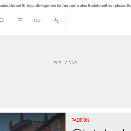
tadas
Abdoul El-Sayed
Imágenes Sol
Incendio piso Badalona
Error plazas 
PADRÓN