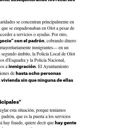
ularidades se concentran principalmente en
as que se empadronaban en Olot a pesar de
cceder a servicios o ayudas. Por otro,
, cobrando dinero
gocio" con el padrón
—mayoritariamente inmigrantes— en un
 segundo ámbito, la Policía Local de Olot
os d'Esquadra y la Policía Nacional,
dos a
. El Ayuntamiento
inmigración
ciones de
hasta ocho personas
ivienda sin que ninguna de ellas
icipales"
glar esta situación, porque teníamos
padrón, que es la puerta a los servicios
 si hay fraude, quiere decir que
hay gente