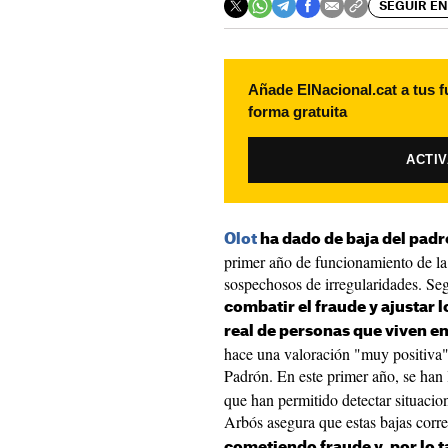
SEGUIR EN
Añade ElNacional.cat a tus f
forma gratuita
ACTI
Olot
ha dado de baja del padr
primer año de funcionamiento de la 
sospechosos de irregularidades. Seg
combatir el fraude y ajustar 
real de personas que viven en
hace una valoración "muy positiva" 
Padrón. En este primer año, se han
que han permitido detectar situacion
Arbós asegura que estas bajas cor
cometiendo fraude y, por lo t