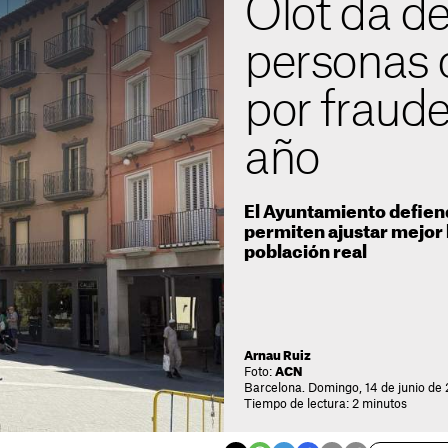
Olot da de
personas 
por fraude
año
El Ayuntamiento defien
permiten ajustar mejor l
población real
Arnau Ruiz
Foto:
ACN
Barcelona. Domingo, 14 de junio de
Tiempo de lectura: 2 minutos