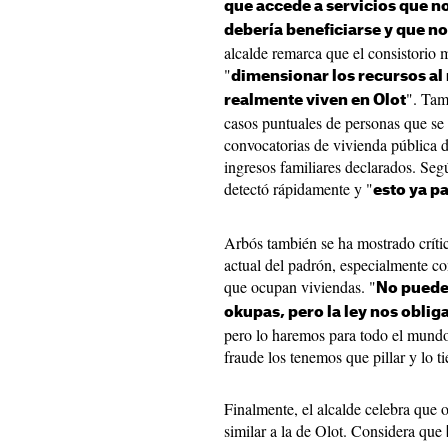
que accede a servicios que n
debería beneficiarse y que n
alcalde remarca que el consistorio m
"
dimensionar los recursos al
". Tam
realmente viven en Olot
casos puntuales de personas que se
convocatorias de vivienda pública de
ingresos familiares declarados. Seg
detectó rápidamente y "
esto ya p
Arbós también se ha mostrado críti
actual del padrón, especialmente c
que ocupan viviendas. "
No puede
okupas, pero la ley nos obliga
pero lo haremos para todo el mundo
fraude los tenemos que pillar y lo t
Finalmente, el alcalde celebra que 
similar a la de Olot. Considera que