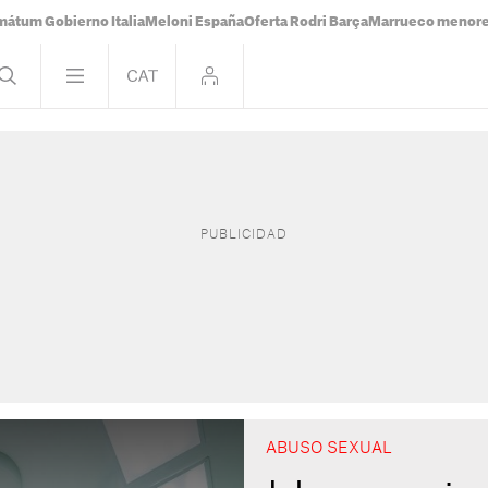
mátum Gobierno Italia
Meloni España
Oferta Rodri Barça
Marrueco menor
ABUSO SEXUAL