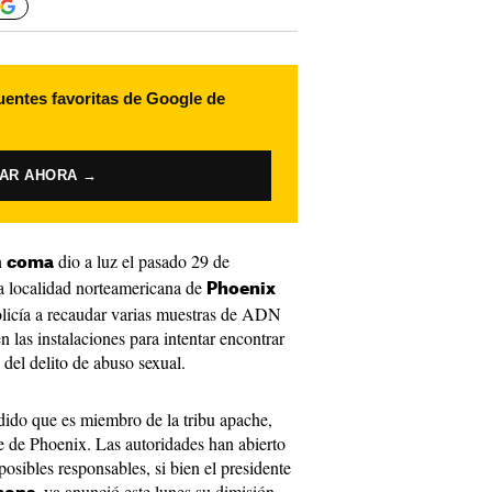
uentes favoritas de Google de
VAR AHORA →
n
dio a luz el pasado 29 de
coma
a localidad norteamericana de
Phoenix
policía a recaudar varias muestras de ADN
 las instalaciones para intentar encontrar
 del delito de abuso sexual.
ndido que es miembro de la tribu apache,
e de Phoenix. Las autoridades han abierto
posibles responsables, si bien el presidente
, ya anunció este lunes su dimisión