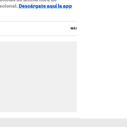
oticias de última hora de
acional.
Descárgate aquí la app
MÁS