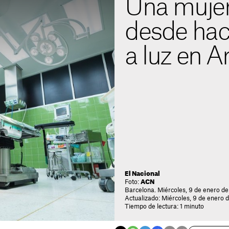
Una muje
desde hac
a luz en A
El Nacional
Foto:
ACN
Barcelona. Miércoles, 9 de enero de
Actualizado: Miércoles, 9 de enero 
Tiempo de lectura: 1 minuto