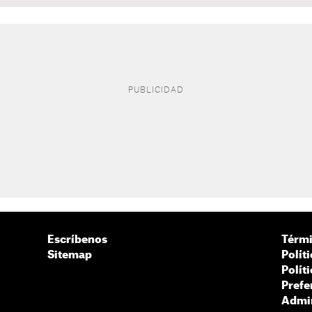
Escríbenos
Térmi
Sitemap
Polít
Polít
Prefe
Admin