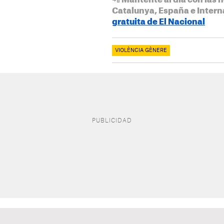
📲 Mantente al día con las n
Catalunya, España e Intern
gratuita de El Nacional
VIOLÈNCIA GÈNERE