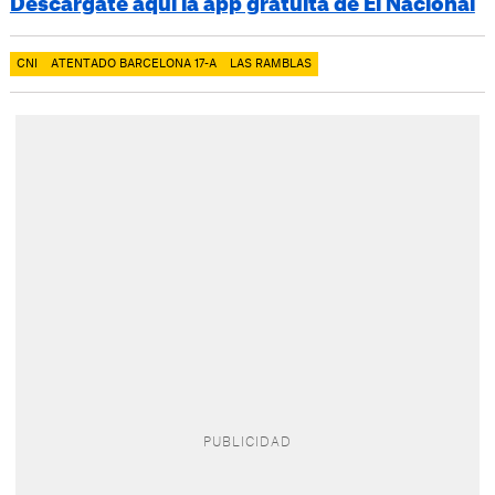
Descárgate aquí la app gratuita de El Nacional
CNI
ATENTADO BARCELONA 17-A
LAS RAMBLAS