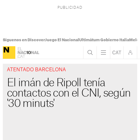
Síguenos en Discover
Juego El Nacional
Ultimátum Gobierno Italia
Melon
ATENTADO BARCELONA
El imán de Ripoll tenía
contactos con el CNI, según
'30 minuts'