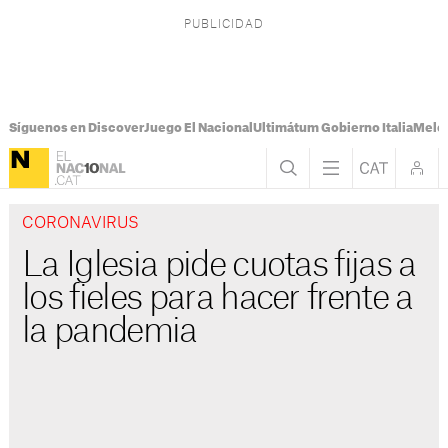
Síguenos en Discover
Juego El Nacional
Ultimátum Gobierno Italia
Melon
CORONAVIRUS
La Iglesia pide cuotas fijas a
los fieles para hacer frente a
la pandemia