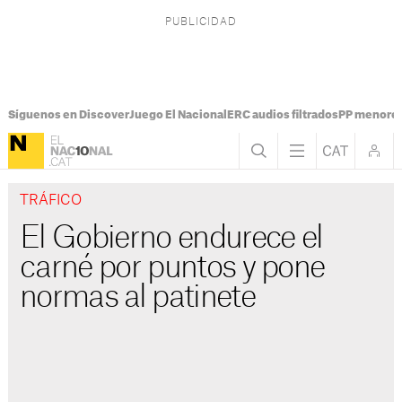
Síguenos en Discover
Juego El Nacional
ERC audios filtrados
PP menores
TRÁFICO
El Gobierno endurece el
carné por puntos y pone
normas al patinete