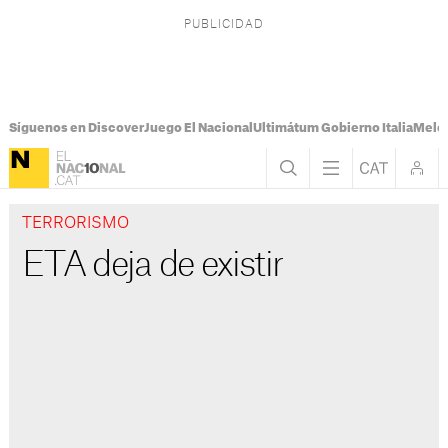
Síguenos en Discover
Juego El Nacional
Ultimátum Gobierno Italia
Melon
TERRORISMO
ETA deja de existir