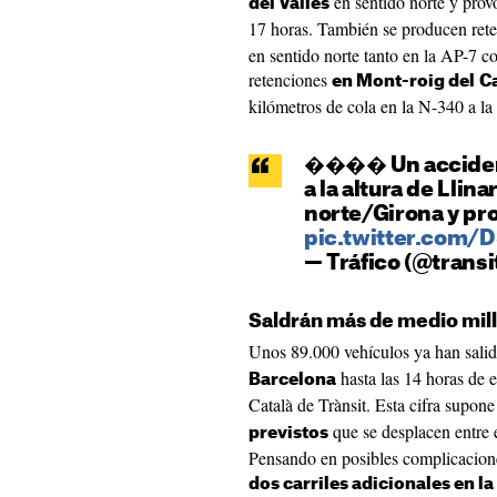
en sentido norte y prov
del Vallès
17 horas. También se producen ret
en sentido norte tanto en la AP-7 co
retenciones
en Mont-roig del
C
kilómetros de cola en la N-340 a la 
���� Un accident
a la altura de Llin
norte/Girona y pr
pic.twitter.com
— Tráfico (@transi
Saldrán más de medio mil
Unos 89.000 vehículos ya han sali
hasta las 14 horas de e
Barcelona
Català de Trànsit. Esta cifra supon
que se desplacen entre e
previstos
Pensando en posibles complicaciones
dos carriles adicionales en la