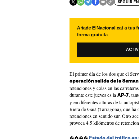
SEGUIR EN
Añade ElNacional.cat a tus f
forma gratuita
ACTI
El primer día de los dos que el Serv
operación salida de la Seman
retenciones y colas en las carretera
durante este jueves es la
, tan
AP-7
y en diferentes alturas de la autopi
Riera de Gaià (Tarragona), que ha o
retenciones en sentido sur. Otro acci
provoca 4,5 kilómetros de retencion
����️
Estado del tráfico en