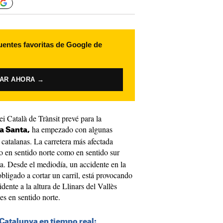
uentes favoritas de Google de
VAR AHORA →
ei Català de Trànsit prevé para la
ha empezado con algunas
a Santa,
s catalanas. La carretera más afectada
to en sentido norte como en sentido sur
sta. Desde el mediodía, un accidente en la
bligado a cortar un carril, está provocando
dente a la altura de Llinars del Vallès
es en sentido norte.
 Catalunya en tiempo real: