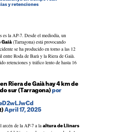
ias y retenciones
es es la AP-7. Desde el mediodía, un
(Tarragona) está provocando
e Gaià
ccidente se ha producido en torno a las 12
il entre Roda de Barà y la Riera de Gaià.
o retenciones y tráfico lento de hasta 16
n Riera de Gaià hay 4 km de
ido sur (Tarragona)
por
/SeD2wLJwCd
t)
April 17, 2025
el arcén de la AP-7 a la
altura de Llinars