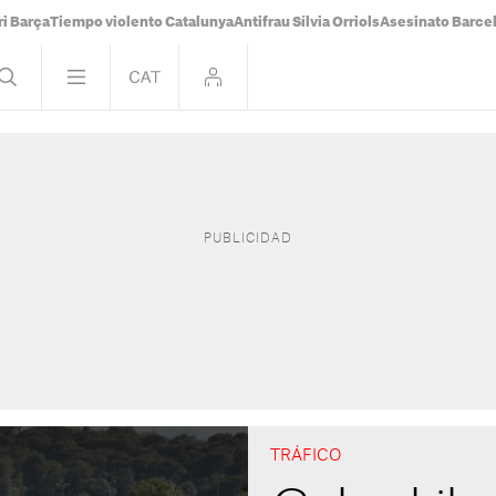
i Barça
Tiempo violento Catalunya
Antifrau Sílvia Orriols
Asesinato Barce
TRÁFICO