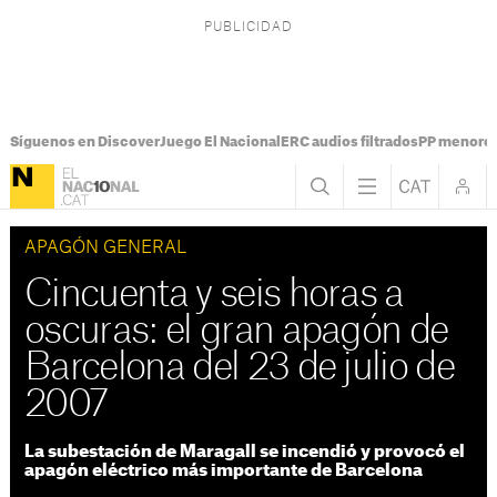
Síguenos en Discover
Juego El Nacional
ERC audios filtrados
PP menores
APAGÓN GENERAL
Cincuenta y seis horas a
oscuras: el gran apagón de
Barcelona del 23 de julio de
2007
La subestación de Maragall se incendió y provocó el
apagón eléctrico más importante de Barcelona