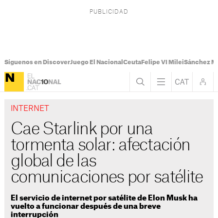
Síguenos en Discover
Juego El Nacional
Ceuta
Felipe VI Milei
Sánchez M
INTERNET
Cae Starlink por una
tormenta solar: afectación
global de las
comunicaciones por satélite
El servicio de internet por satélite de Elon Musk ha
vuelto a funcionar después de una breve
interrupción