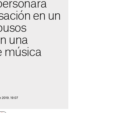
personará
ación en un
busos
en una
e música
e 2019. 19:07