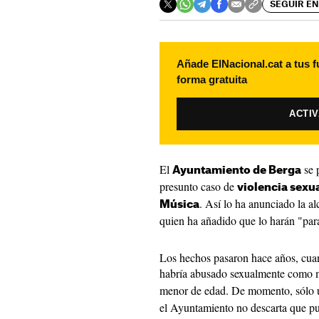
SEGUIR EN
Añade ElNacional.cat a tus f
forma gratuita
ACTI
El
se 
Ayuntamiento de Berga
presunto caso de
violencia sexu
. Así lo ha anunciado la al
Música
quien ha añadido que lo harán "par
Los hechos pasaron hace años, cuand
habría abusado sexualmente como
menor de edad. De momento, sólo u
el Ayuntamiento no descarta que pu