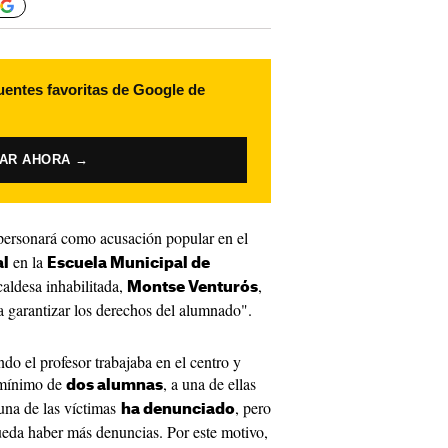
uentes favoritas de Google de
VAR AHORA →
personará como acusación popular en el
en la
al
Escuela Municipal de
caldesa inhabilitada,
,
Montse Venturós
a garantizar los derechos del alumnado".
o el profesor trabajaba en el centro y
 mínimo de
, a una de ellas
dos alumnas
na de las víctimas
, pero
ha denunciado
eda haber más denuncias. Por este motivo,