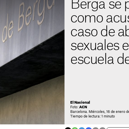
Berga se 
como acus
caso de a
sexuales 
escuela d
El Nacional
Foto:
ACN
Barcelona. Miércoles, 16 de enero d
Tiempo de lectura: 1 minuto