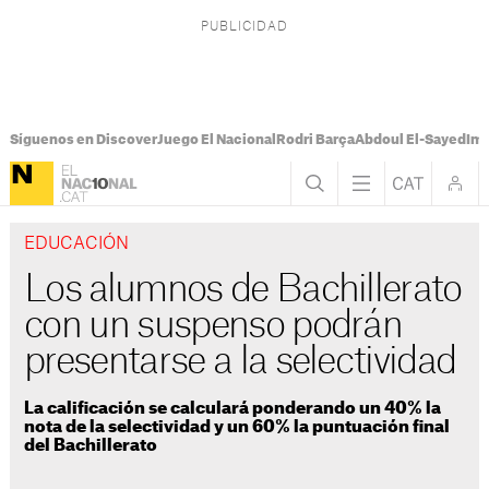
Síguenos en Discover
Juego El Nacional
Rodri Barça
Abdoul El-Sayed
Imá
EDUCACIÓN
Los alumnos de Bachillerato
con un suspenso podrán
presentarse a la selectividad
La calificación se calculará ponderando un 40% la
nota de la selectividad y un 60% la puntuación final
del Bachillerato