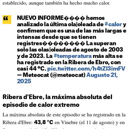
establecido, aunque también ha hecho mucho calor.
NUEVO INFORME���� hemos
analizado la última ola|oleada de
#calor
y
confimem que es una de las más largas e
intensas desde que se tienen
registres����️���� La superan
solo las olas|oleadas de agosto de 2003
y de 2023. La
#temperatura
más alta se
ha registrado en la Ribera de Ebro, con
casi 44 ºC.
pic.twitter.com/h4tZl3imFV
— Meteocat (@meteocat)
Augusto 21,
2025
Ribera d'Ebre, la máxima absoluta del
episodio de calor extremo
La máxima absoluta de este episodio se ha registrado en la
Ribera d'Ebre:
en Vinebre (el 11 de agosto) y en
43,8 °C