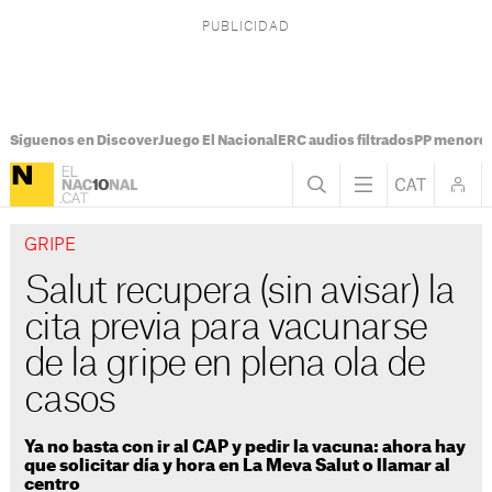
Síguenos en Discover
Juego El Nacional
ERC audios filtrados
PP menores
GRIPE
Salut recupera (sin avisar) la
cita previa para vacunarse
de la gripe en plena ola de
casos
Ya no basta con ir al CAP y pedir la vacuna: ahora hay
que solicitar día y hora en La Meva Salut o llamar al
centro