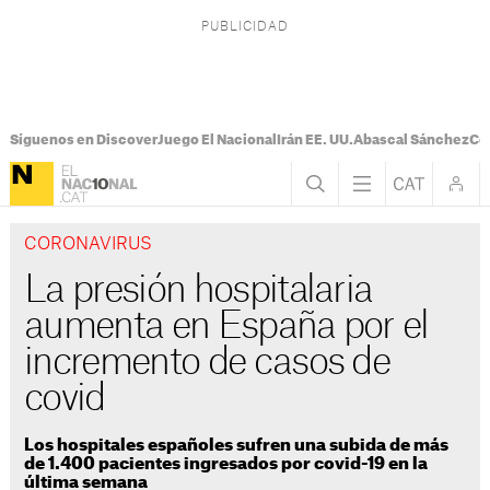
Síguenos en Discover
Juego El Nacional
Irán EE. UU.
Abascal Sánchez
Con
CORONAVIRUS
La presión hospitalaria
aumenta en España por el
incremento de casos de
covid
Los hospitales españoles sufren una subida de más
de 1.400 pacientes ingresados por covid-19 en la
última semana