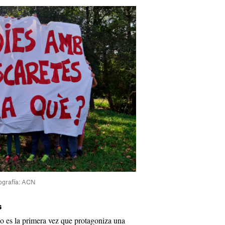
tografía: ACN
s
o es la primera vez que protagoniza una