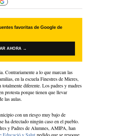
uentes favoritas de Google de
VAR AHORA →
ria. Contrariamente a lo que marcan las
milias, en la escuela Finestres de Mieres,
ón totalmente diferente. Los padres y madres
 en protesta porque tienen que llevar
e las aulas.
unicipio con un riesgo muy bajo de
se ha detectado ningún caso en el pueblo.
adres y Padres de Alumnes, AMIPA, han
de Educació y Salut
pedido que se revoque