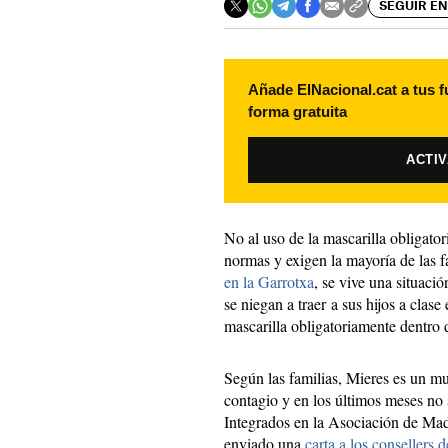
SEGUIR EN
Añade ElNacional.cat a tus f
forma gratuita
ACTI
No al uso de la mascarilla obligato
normas y exigen la mayoría de las fa
en la Garrotxa
, se vive una situaci
se niegan a traer a sus hijos a clase
mascarilla obligatoriamente dentro d
Según las familias, Mieres es un m
contagio y en los últimos meses no 
Integrados en la Asociación de M
enviado una
carta a los consellers 