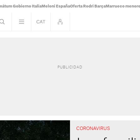
mátum Gobierno Italia
Meloni España
Oferta Rodri Barça
Marrueco menor
CORONAVIRUS