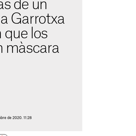
as de un
la Garrotxa
 que los
en màscara
mbre de 2020. 11:28