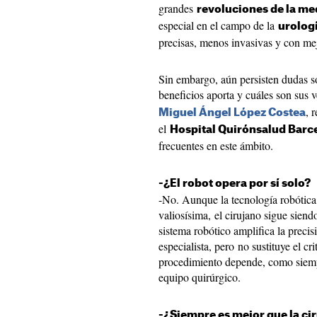
grandes
revoluciones de la m
especial en el campo de la
urolog
precisas, menos invasivas y con mej
Sin embargo, aún persisten dudas s
beneficios aporta y cuáles son sus v
, 
Miguel Ángel López Costea
el
Hospital Quirónsalud Barc
frecuentes en este ámbito.
-¿El robot opera por sí solo?
-No. Aunque la tecnología robótica
valiosísima, el cirujano sigue sien
sistema robótico amplifica la precis
especialista, pero no sustituye el cr
procedimiento depende, como siempr
equipo quirúrgico.
-¿Siempre es mejor que la ci