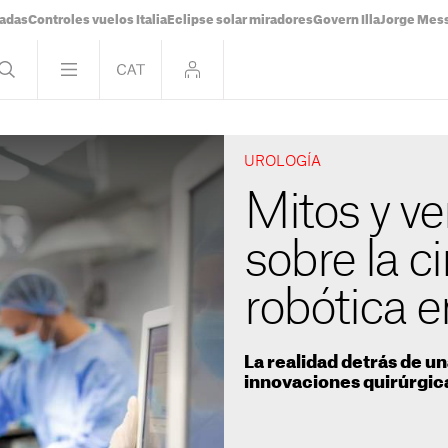
tadas
Controles vuelos Italia
Eclipse solar miradores
Govern Illa
Jorge Mes
UROLOGÍA
Mitos y v
sobre la c
robótica e
La realidad detrás de u
innovaciones quirúrgic