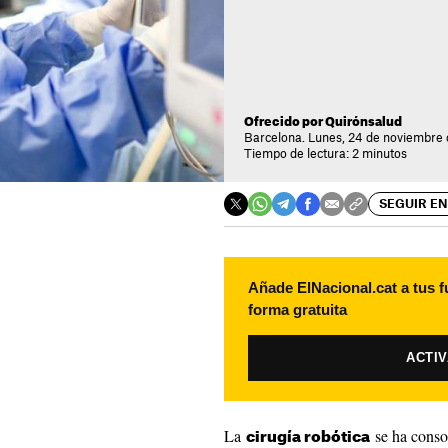
Ofrecido por Quirónsalud
Barcelona. Lunes, 24 de noviembre 
Tiempo de lectura: 2 minutos
SEGUIR EN
Añade ElNacional.cat a tus f
forma gratuita
ACTI
La
se ha conso
cirugía robótica