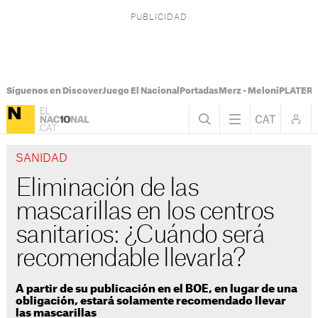
Síguenos en Discover
Juego El Nacional
Portadas
Merz - Meloni
PLATER T
SANIDAD
Eliminación de las
mascarillas en los centros
sanitarios: ¿Cuándo será
recomendable llevarla?
A partir de su publicación en el BOE, en lugar de una
obligación, estará solamente recomendado llevar
las mascarillas