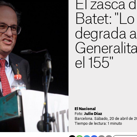
El zasca d
Batet: "Lo
degrada a
Generalita
el 155"
El Nacional
Foto:
Julio Díaz
Barcelona. Sábado, 20 de abril de 2
Tiempo de lectura: 1 minuto