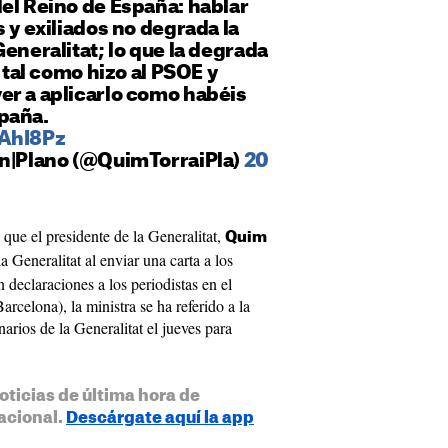
el Reino de España: hablar
s y exiliados no degrada la
Generalitat; lo que la degrada
5 tal como hizo al PSOE y
er a aplicarlo como habéis
paña.
2AhI8Pz
an|Plano (@QuimTorraiPla)
20
que el presidente de la Generalitat,
Quim
a Generalitat al enviar una carta a los
n declaraciones a los periodistas en el
celona), la ministra se ha referido a la
narios de la Generalitat el jueves para
oticias de última hora de
acional.
Descárgate aquí la app