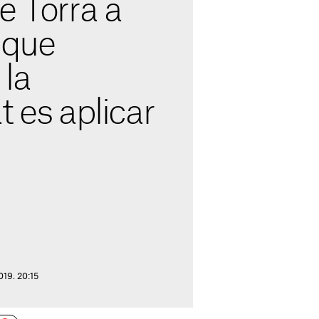
e Torra a
 que
 la
t es aplicar
019. 20:15