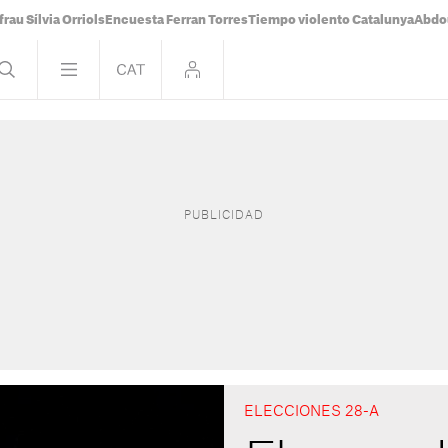
frau Sílvia Orriols
Encuesta Ferran Torres
Tiempo violento Catalunya
Abdou
ELECCIONES 28-A