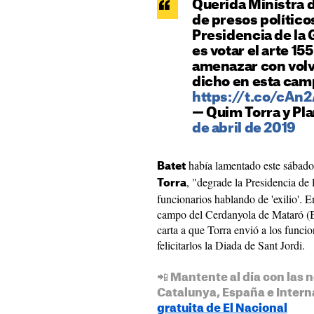
Querida Ministra d
de presos político
Presidencia de la 
es votar el arte 15
amenazar con volv
dicho en esta cam
https://t.co/cAn
— Quim Torra y Pl
de abril de 2019
había lamentado este sábado 
Batet
, "degrade la Presidencia de l
Torra
funcionarios hablando de 'exilio'. E
campo del Cerdanyola de Mataró (Bar
carta a que Torra envió a los funcio
felicitarlos la Diada de Sant Jordi.
📲 Mantente al día con las n
Catalunya, España e Intern
gratuita de El Nacional