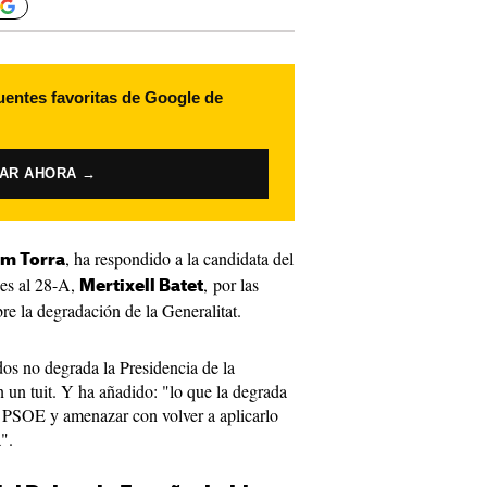
uentes favoritas de Google de
VAR AHORA →
, ha respondido a la candidata del
m Torra
nes al 28-A,
, por las
Mertixell Batet
re la degradación de la Generalitat.
dos no degrada la Presidencia de la
n un tuit. Y ha añadido: "lo que la degrada
al PSOE y amenazar con volver a aplicarlo
".