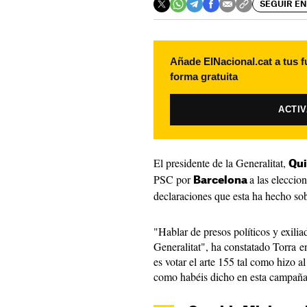
SEGUIR EN
Añade ElNacional.cat a tus f
forma gratuita
ACTI
El presidente de la Generalitat,
Qui
PSC por
a las eleccio
Barcelona
declaraciones que esta ha hecho sob
"Hablar de presos políticos y exilia
Generalitat", ha constatado Torra e
es votar el arte 155 tal como hizo 
como habéis dicho en esta campaña