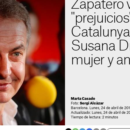
Zapatero 
"prejuicios
Catalunya
Susana Dí
mujer y a
Marta Casado
Foto:
Sergi Alcàzar
Barcelona. Lunes, 24 de abril de 201
Actualizado: Lunes, 24 de abril de 2
Tiempo de lectura: 2 minutos