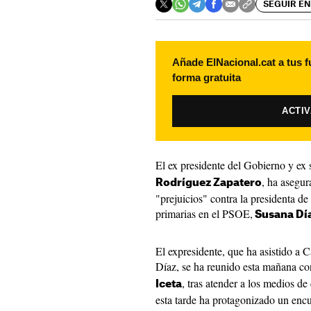
SEGUIR EN
Añade ElNacional.cat a tus f
forma gratuita
ACTI
El ex presidente del Gobierno y ex
, ha asegu
Rodríguez Zapatero
"prejuicios" contra la presidenta de
primarias en el PSOE,
Susana Dí
El expresidente, que ha asistido a 
Díaz, se ha reunido esta mañana co
, tras atender a los medios d
Iceta
esta tarde ha protagonizado un encu