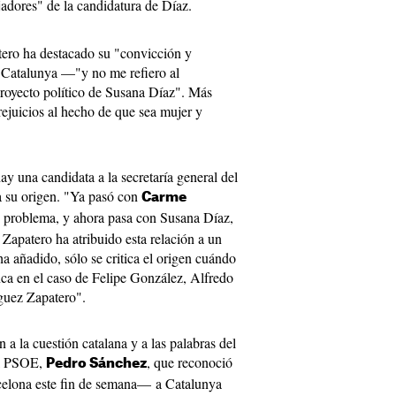
adores" de la candidatura de Díaz.
tero ha destacado su "convicción y
 Catalunya —"y no me refiero al
royecto político de Susana Díaz". Más
rejuicios al hecho de que sea mujer y
y una candidata a la secretaría general del
ga su origen. "Ya pasó con
Carme
un problema, y ahora pasa con Susana Díaz,
Zapatero ha atribuido esta relación a un
 añadido, sólo se critica el origen cuándo
nca en el caso de Felipe González, Alfredo
guez Zapatero".
n a la cuestión catalana y a las palabras del
el PSOE,
, que reconoció
Pedro Sánchez
celona este fin de semana— a Catalunya