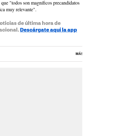
 que "todos son magníficos precandidatos
tica muy relevante".
oticias de última hora de
acional.
Descárgate aquí la app
MÁS