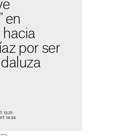
ve
" en
 hacia
az por ser
ndaluza
7. 13:31
017. 14:34