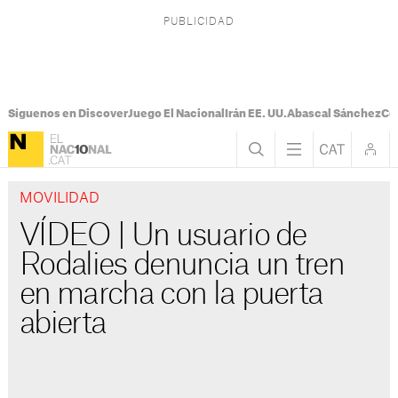
Síguenos en Discover
Juego El Nacional
Irán EE. UU.
Abascal Sánchez
Con
MOVILIDAD
VÍDEO | Un usuario de
Rodalies denuncia un tren
en marcha con la puerta
abierta