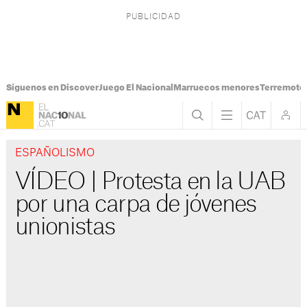
Síguenos en Discover
Juego El Nacional
Marruecos menores
Terremoto
ESPAÑOLISMO
VÍDEO | Protesta en la UAB
por una carpa de jóvenes
unionistas