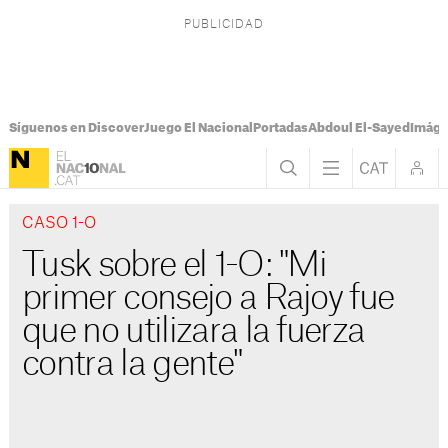
Síguenos en Discover
Juego El Nacional
Portadas
Abdoul El-Sayed
Imáge
CASO 1-O
Tusk sobre el 1-O: "Mi
primer consejo a Rajoy fue
que no utilizara la fuerza
contra la gente"