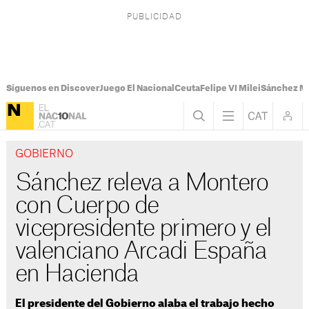
Síguenos en Discover
Juego El Nacional
Ceuta
Felipe VI Milei
Sánchez M
GOBIERNO
Sánchez releva a Montero
con Cuerpo de
vicepresidente primero y el
valenciano Arcadi España
en Hacienda
El presidente del Gobierno alaba el trabajo hecho