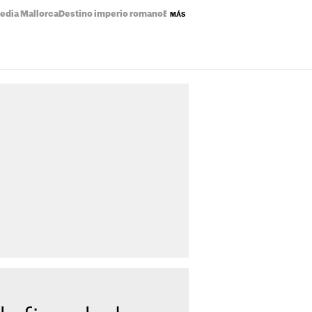
edia Mallorca
Destino imperio romano
Eclipse solar mapa
Precio de la luz
MÁS