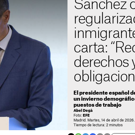
Sánchez d
regulariza
inmigrant
carta: “R
derechos 
obligacion
El presidente español d
un invierno demográfico
puestos de trabajo
Abel Degà
Foto:
EFE
Madrid. Martes, 14 de abril de 2026.
Tiempo de lectura: 2 minutos