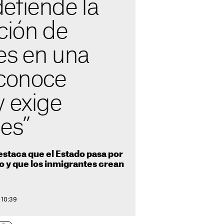
efiende la
ción de
es en una
econoce
y exige
es”
estaca que el Estado pasa por
 y que los inmigrantes crean
 10:39