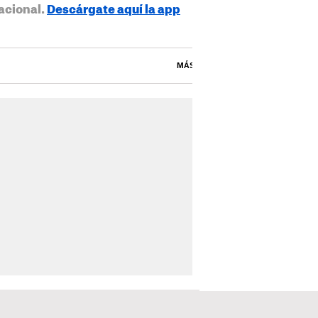
acional.
Descárgate aquí la app
MÁS