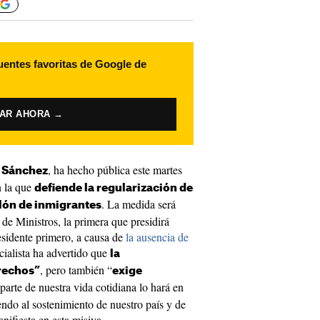
uentes favoritas de Google de
VAR AHORA →
, ha hecho pública este martes
 Sánchez
n la que
defiende la regularización de
. La medida será
ón de inmigrantes
de Ministros, la primera que presidirá
sidente primero, a causa de
la ausencia de
ocialista ha advertido que
la
, pero también “
rechos”
exige
parte de nuestra vida cotidiana lo hará en
ndo al sostenimiento de nuestro país y de
nifiesta en esta misiva.