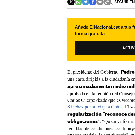
SEGUIR EN
Añade ElNacional.cat a tus f
forma gratuita
ACTI
El presidente del Gobierno,
Pedro
una carta dirigida a la ciudadanía e
aproximadamente medio mill
aprobada en la reunión del Consejo 
Carlos Cuerpo desde que es vicepre
Sánchez por su viaje a China
. El s
regularización “reconoce de
”. “Quien ya forma 
obligaciones
igualdad de condiciones, contribuye
nuestro modelo de convivencia”, ma