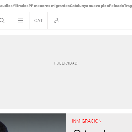
audios filtrados
PP menores migrantes
Catalunya nuevo pico
Peinado
Trag
INMIGRACIÓN