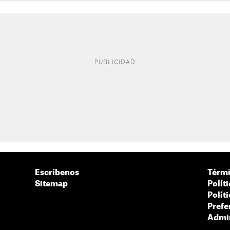
Escríbenos
Térmi
Sitemap
Polít
Polít
Prefe
Admin