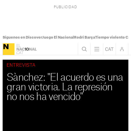
Síguenos en Discover
Juego El Nacional
Rodri Barça
Tiempo violento Ca
ENTREVISTA
Sànchez: "El acuerdo es una
gran victoria. La represión
no nos ha vencido"