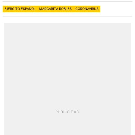
EJÉRCITO ESPAÑOL
MARGARITA ROBLES
CORONAVIRUS