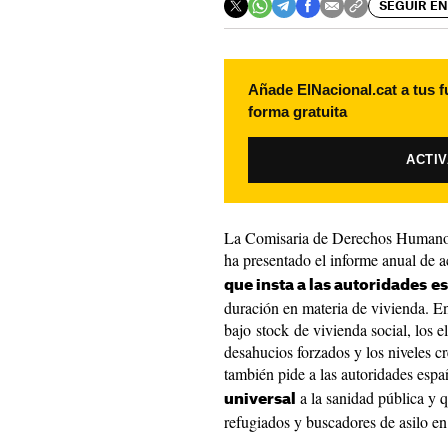
SEGUIR EN
Añade ElNacional.cat a tus f
forma gratuita
ACTI
La Comisaria de Derechos Humanos
ha presentado el informe anual de a
que insta a las autoridades
e
duración en materia de vivienda. En
bajo stock de vivienda social, los e
desahucios forzados y los niveles cr
también pide a las autoridades esp
a la sanidad pública y q
universal
refugiados y buscadores de asilo en 