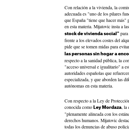
Con relación a la vivienda, la comi
adecuada es "uno de los pilares fu
que España "tiene que hacer más" p
en esta materia. Mijatovic insta a la
para 
stock de vivienda social"
frente a los elevados costes del al
pide que se tomen midas para evita
las personas sin hogar a enco
respecto a la sanidad pública, la co
"acceso universal e igualitario" a es
autoridades españolas que refuercen 
especializada, y que aborden las di
autónomas en esta materia.
Con respecto a la Ley de Protecció
conocida como
, la
Ley Mordaza
"plenamente alineada con los estánd
derechos humanos. Mijatovic destaca
todas los denuncias de abuso polici