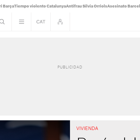
i Barça
Tiempo violento Catalunya
Antifrau Sílvia Orriols
Asesinato Barce
VIVIENDA