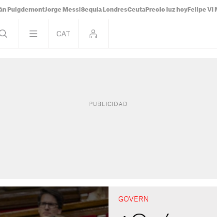
ián Puigdemont
Jorge Messi
Sequía Londres
Ceuta
Precio luz hoy
Felipe VI 
GOVERN