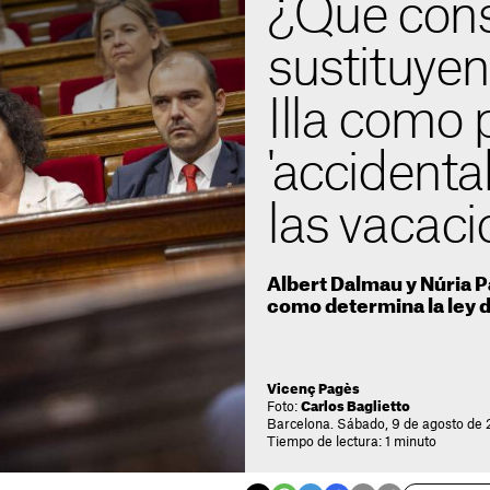
¿Qué cons
sustituyen
Illa como 
'accidenta
las vacac
Albert Dalmau y Núria Par
como determina la ley 
Vicenç Pagès
Foto:
Carlos Baglietto
Barcelona. Sábado, 9 de agosto de 
Tiempo de lectura: 1 minuto