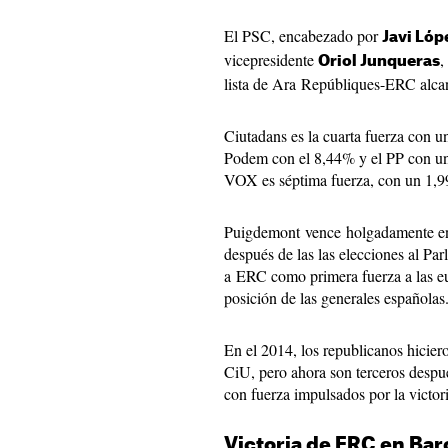
El PSC, encabezado por
Javi Lóp
vicepresidente
,
Oriol Junqueras
lista de Ara Repúbliques-ERC alcan
Ciutadans es la cuarta fuerza con
Podem con el 8,44% y el PP con un
VOX es séptima fuerza, con un 1,9
Puigdemont vence holgadamente en 
después de las las elecciones al Pa
a ERC como primera fuerza a las eur
posición de las generales españolas
En el 2014, los republicanos hiciero
CiU, pero ahora son terceros despué
con fuerza impulsados por la victo
Victoria de ERC en Bar