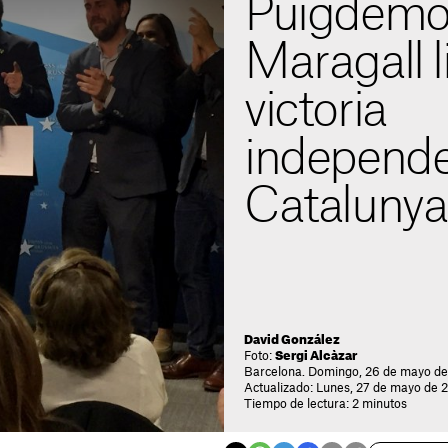
Puigdemo
Maragall l
victoria
independe
Catalunya
David González
Foto:
Sergi Alcàzar
Barcelona. Domingo, 26 de mayo de
Actualizado: Lunes, 27 de mayo de 
Tiempo de lectura: 2 minutos