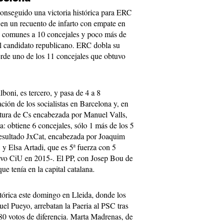
conseguido una victoria histórica para ERC
 en un recuento de infarto con empate en
os comunes a 10 concejales y poco más de
el candidato republicano. ERC dobla su
rde uno de los 11 concejales que obtuvo
oni, es tercero, y pasa de 4 a 8
ción de los socialistas en Barcelona y, en
datura de Cs encabezada por Manuel Valls,
sa: obtiene 6 concejales, sólo 1 más de los 5
resultado JxCat, encabezada por Joaquim
 y Elsa Artadi, que es 5ª fuerza con 5
tuvo CiU en 2015-. El PP, con Josep Bou de
ue tenía en la capital catalana.
tórica este domingo en Lleida, donde los
el Pueyo, arrebatan la Paeria al PSC tras
80 votos de diferencia. Marta Madrenas, de