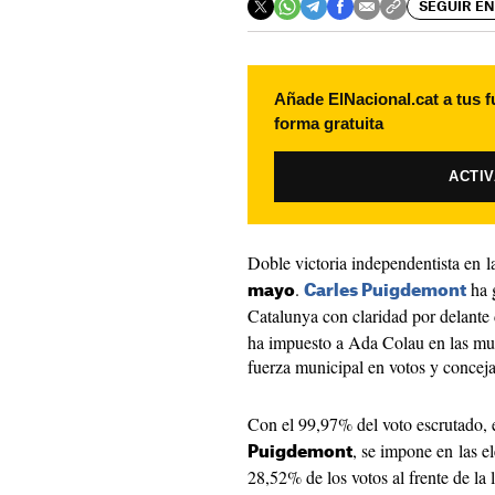
SEGUIR EN
Añade ElNacional.cat a tus f
forma gratuita
ACTI
Doble victoria independentista en 
.
ha 
mayo
Carles Puigdemont
Catalunya con claridad por delant
ha impuesto a Ada Colau en las mu
fuerza municipal en votos y conceja
Con el 99,97% del voto escrutado, e
, se impone en las e
Puigdemont
28,52% de los votos al frente de la 