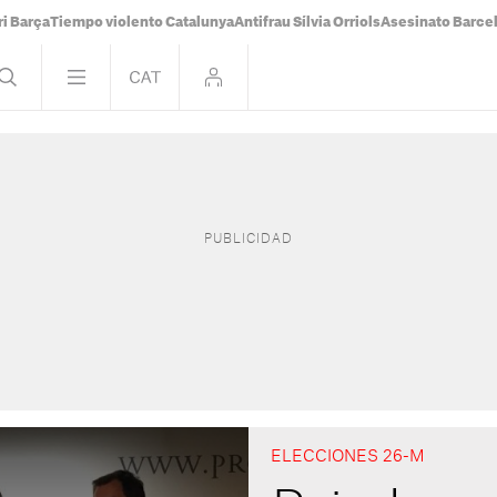
i Barça
Tiempo violento Catalunya
Antifrau Sílvia Orriols
Asesinato Barce
ELECCIONES 26-M