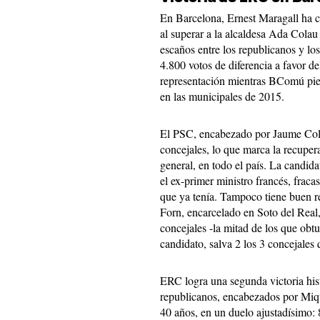
En Barcelona, ​​Ernest Maragall ha 
al superar a la alcaldesa Ada Colau
escaños entre los republicanos y l
4.800 votos de diferencia a favor d
representación mientras BComú pie
en las municipales de 2015.
El PSC, encabezado por Jaume Collb
concejales, lo que marca la recupera
general, en todo el país. La candi
el ex-primer ministro francés, fraca
que ya tenía. Tampoco tiene buen 
Forn, encarcelado en Soto del Real,
concejales -la mitad de los que ob
candidato, salva 2 los 3 concejales q
ERC logra una segunda victoria his
republicanos, encabezados por Miqu
40 años, en un duelo ajustadísimo: 