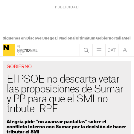
Síguenos en Discover
Juego El Nacional
Ultimátum Gobierno Italia
Melon
GOBIERNO
El PSOE no descarta vetar
las proposiciones de Sumar
y PP para que el SMI no
tribute IRPF
Alegría pide "no avanzar pantallas" sobre el
conflicto interno con Sumar por la decisión de hacer
tributar el SMI