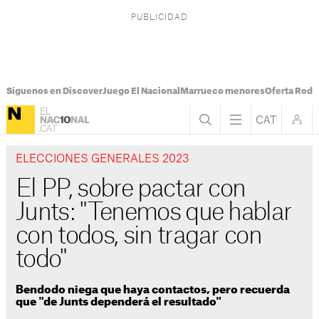
Síguenos en Discover
Juego El Nacional
Marrueco menores
Oferta Rodri
ELECCIONES GENERALES 2023
El PP, sobre pactar con
Junts: "Tenemos que hablar
con todos, sin tragar con
todo"
Bendodo niega que haya contactos, pero recuerda
que "de Junts dependerá el resultado"