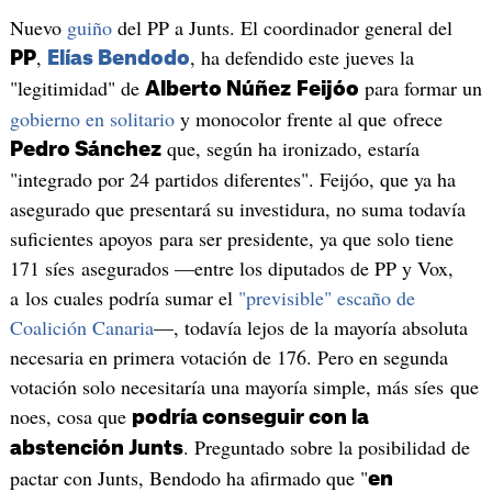
Nuevo
guiño
del PP a Junts. El coordinador general del
,
, ha defendido este jueves la
PP
Elías Bendodo
"legitimidad" de
para formar un
Alberto Núñez
Feijóo
gobierno en solitario
y monocolor frente al que ofrece
que, según ha ironizado, estaría
Pedro Sánchez
"integrado por 24 partidos diferentes". Feijóo, que ya ha
asegurado que presentará su investidura, no suma todavía
suficientes apoyos para ser presidente, ya que solo tiene
171 síes asegurados —entre los diputados de PP y Vox,
a los cuales podría sumar el
"previsible" escaño de
Coalición Canaria
—, todavía lejos de la mayoría absoluta
necesaria en primera votación de 176. Pero en segunda
votación solo necesitaría una mayoría simple, más síes que
noes, cosa que
podría conseguir con la
. Preguntado sobre la posibilidad de
abstención Junts
pactar con Junts, Bendodo ha afirmado que "
en