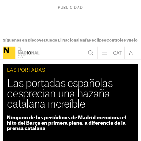
Síguenos en Discover
Juego El Nacional
Gafas eclipse
Controles vuelos I
LAS PORTADAS
Las portadas españolas
desprecian una hazaña
catalana increíble
Ninguno de los periódicos de Madrid menciona el
hito del Barça en primera plana, a diferencia de la
prensa catalana