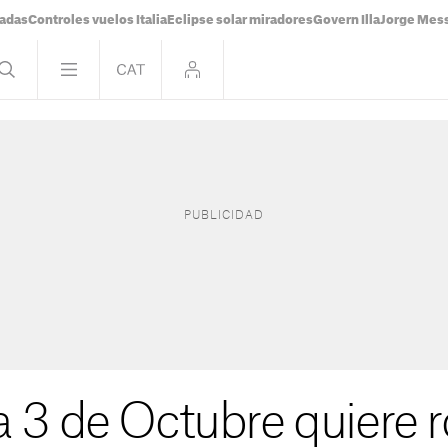
tadas
Controles vuelos Italia
Eclipse solar miradores
Govern Illa
Jorge Mes
 3 de Octubre quiere r