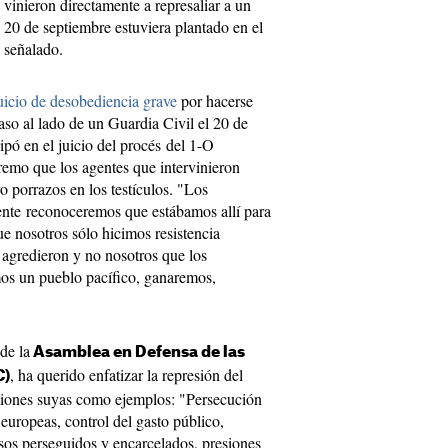
vinieron directamente a represaliar a un
 20 de septiembre estuviera plantado en el
 señalado.
uicio de desobediencia grave
por hacerse
aso al lado de un Guardia Civil el 20 de
ipó en el juicio del procés del 1-O
remo que los agentes que intervinieron
o porrazos en los testículos. "Los
ente reconoceremos que estábamos allí para
ue nosotros sólo hicimos resistencia
s agredieron y no nosotros que los
mos un pueblo pacífico, ganaremos,
 de la
Asamblea en Defensa de las
, ha querido enfatizar la represión del
C)
ciones suyas como ejemplos: "Persecución
 europeas, control del gasto público,
yasos perseguidos y encarcelados, presiones