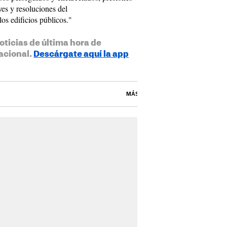
yes y resoluciones del
os edificios públicos."
oticias de última hora de
acional.
Descárgate aquí la app
MÁS