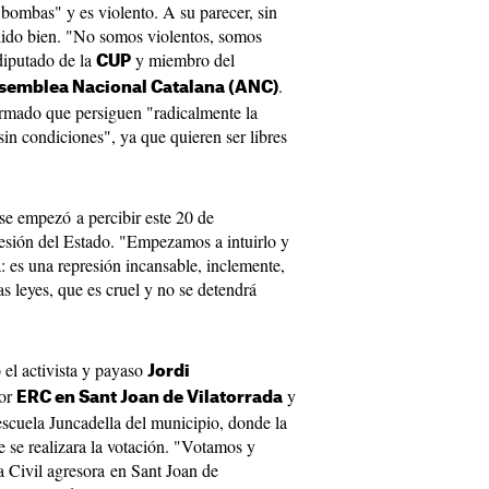
bombas" y es violento. A su parecer, sin
alido bien. "No somos violentos, somos
diputado de la
y miembro del
CUP
.
ssemblea Nacional Catalana (ANC)
irmado que persiguen "radicalmente la
sin condiciones", ya que quieren ser libres
se empezó a percibir este 20 de
resión del Estado. "Empezamos a intuirlo y
: es una represión incansable, inclemente,
s leyes, que es cruel y no se detendrá
 el activista y payaso
Jordi
por
y
ERC en Sant Joan de Vilatorrada
escuela Juncadella del municipio, donde la
e se realizara la votación. "Votamos y
a Civil agresora en Sant Joan de