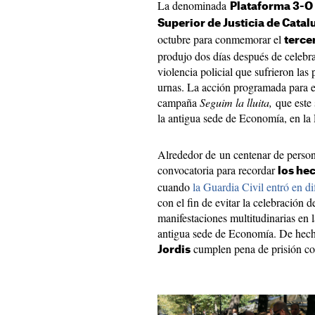
La denominada
Plataforma 3-O
Superior de Justicia de Catal
octubre para conmemorar el
terce
produjo dos días después de celebr
violencia policial que sufrieron las
urnas. La acción programada para e
campaña
Seguim la lluita,
que este 
la antigua sede de Economía, en l
Alrededor de un centenar de person
convocatoria para recordar
los he
cuando
la Guardia Civil entró en di
con el fin de evitar la celebración
manifestaciones multitudinarias en l
antigua sede de Economía. De hecho
cumplen pena de prisión co
Jordis