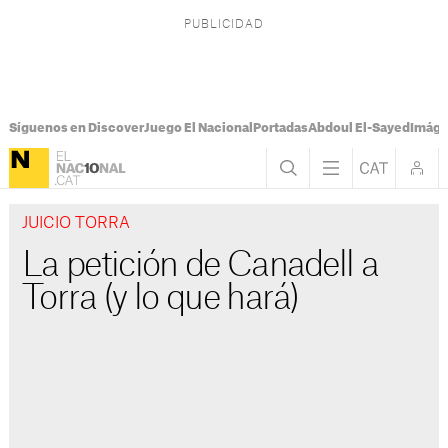
Síguenos en Discover
Juego El Nacional
Portadas
Abdoul El-Sayed
Imáge
JUICIO TORRA
La petición de Canadell a
Torra (y lo que hará)