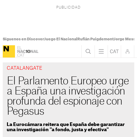
Síguenos en Discover
Juego El Nacional
Rufián Puigdemont
Jorge Messi
CATALANGATE
El Parlamento Europeo urge
a España una investigación
profunda del espionaje con
Pegasus
La Eurocámara reitera que España debe garantizar
una investigación "a fondo, justa y efectiva"