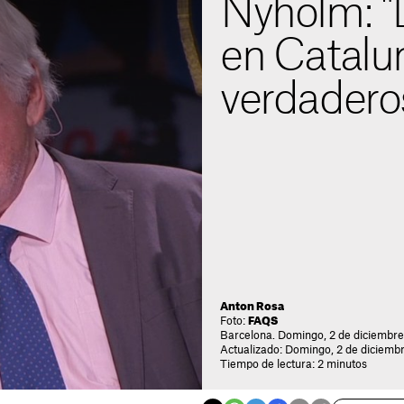
Nyholm: "
en Catalu
verdadero
Anton Rosa
Foto:
FAQS
Barcelona. Domingo, 2 de diciembre
Actualizado: Domingo, 2 de diciemb
Tiempo de lectura: 2 minutos