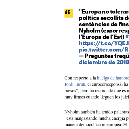
"Europa no tolerar
polítics escollits
sentències de fins
Nyholm (excorres
l’Europa de l’Est)
#
https://t.co/YQEJ
pic.twitter.com
— Preguntes freq
diciembre de 201
Con respecto a la
huelga de hambre 
Jordi Turull
, el eurocorresponsal ha
presos", pero ha recordado que es u
muy firmes cuando lleguen los juici
Nyholm también ha tenido palabras
"está malgastando mucha energía po
manera democrática ni europea. El p