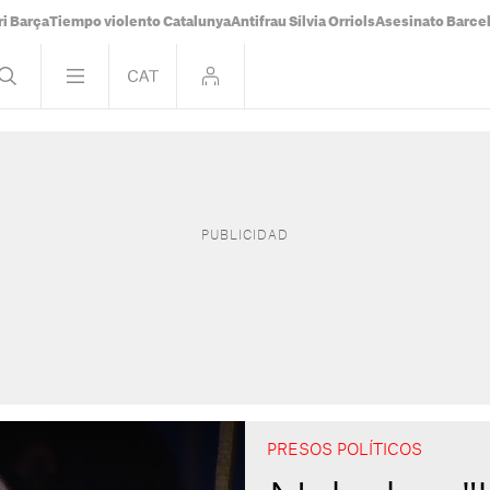
i Barça
Tiempo violento Catalunya
Antifrau Sílvia Orriols
Asesinato Barce
PRESOS POLÍTICOS