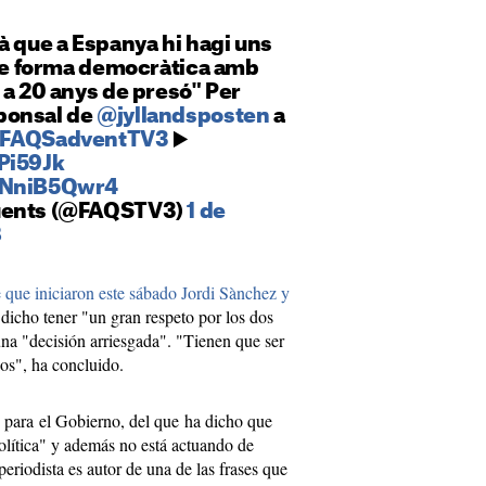
à que a Espanya hi hagi uns
 de forma democràtica amb
 a 20 anys de presó" Per
ponsal de
@jyllandsposten
a
FAQSadventTV3
▶️
Pi59Jk
/RNniB5Qwr4
üents (@FAQSTV3)
1 de
8
que iniciaron este sábado Jordi Sànchez y
 dicho tener "un gran respeto por los dos
na "decisión arriesgada". "Tienen que ser
os", ha concluido.
 para el Gobierno, del que ha dicho que
lítica" y además no está actuando de
eriodista es autor de una de las frases que