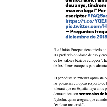
demòcrates. I amb 
deu anys, tindrem 
manera legal" Per 
escriptor
#FAQSa
https://t.co/YQEJ
pic.twitter.com
— Preguntes freq
diciembre de 201
"La Unión Europea tiene miedo de q
Ha preferido olvidarse de eso y cre
de los valores básicos europeos", 
de los líderes europeos para afronta
El periodista se muestra optimista 
las potencias europeas respecto de 
tolerará que en España haya unos po
democrática con
sentencias de h
Nyholm, quien asegura que cuando 
"explotar una crisis".