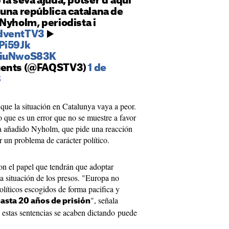
la seva ajuda, potser d'aquí
una república catalana de
Nyholm, periodista i
dventTV3
▶️
Pi59Jk
/HiuNwoS83K
üents (@FAQSTV3)
1 de
8
ue la situación en Catalunya vaya a peor.
o que es un error que no se muestre a favor
ha añadido Nyholm, que pide una reacción
r un problema de carácter político.
con el papel que tendrán que adoptar
la situación de los presos. "Europa no
líticos escogidos de forma pacifica y
", señala
asta 20 años de prisión
estas sentencias se acaben dictando puede