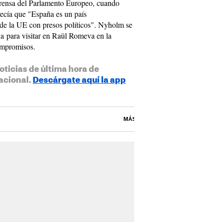
prensa del Parlamento Europeo, cuando
ecía que "España es un país
de la UE con presos políticos". Nyholm se
a para visitar en Raül Romeva en la
compromisos.
oticias de última hora de
acional.
Descárgate aquí la app
MÁS