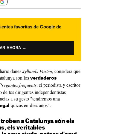
uentes favoritas de Google de
VAR AHORA →
diario danés
Jyllands-Posten
, considera que
atalunya son los
verdaderos
Preguntes freqüents
, el periodista y escritor
o de los dirigentes independentistas
acias a su gesto "tendremos una
quizás en diez años".
legal
 troben a Catalunya són els
s, els veritables