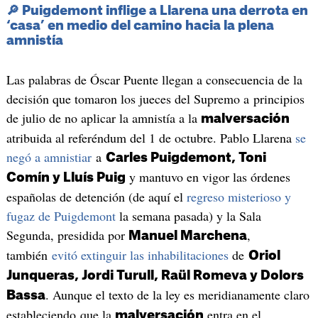
🔎
Puigdemont inflige a Llarena una derrota en
‘casa’ en medio del camino hacia la plena
amnistía
Las palabras de Óscar Puente llegan a consecuencia de la
decisión que tomaron los jueces del Supremo a principios
de julio de no aplicar la amnistía a la
malversación
atribuida al referéndum del 1 de octubre. Pablo Llarena
se
negó a amnistiar
a
Carles Puigdemont, Toni
y mantuvo en vigor las órdenes
Comín y Lluís Puig
españolas de detención (de aquí el
regreso misterioso y
fugaz de Puigdemont
la semana pasada) y la Sala
Segunda, presidida por
,
Manuel Marchena
también
evitó extinguir las inhabilitaciones
de
Oriol
Junqueras, Jordi Turull, Raül Romeva y Dolors
. Aunque el texto de la ley es meridianamente claro
Bassa
estableciendo que la
entra en el
malversación