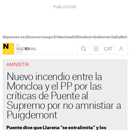
Síguenos en Discover
Juego El Nacional
Ultimátum Gobierno Italia
Melon
AMNISTÍA
Nuevo incendio entre la
Moncloa y el PP por las
críticas de Puente al
Supremo por no amnistiar a
Puigdemont
Puente dice que Llarena “se extralimita” y los