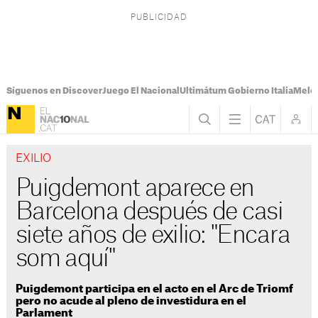
Síguenos en Discover
Juego El Nacional
Ultimátum Gobierno Italia
Melon
EXILIO
Puigdemont aparece en
Barcelona después de casi
siete años de exilio: "Encara
som aquí"
Puigdemont participa en el acto en el Arc de Triomf
pero no acude al pleno de investidura en el
Parlament