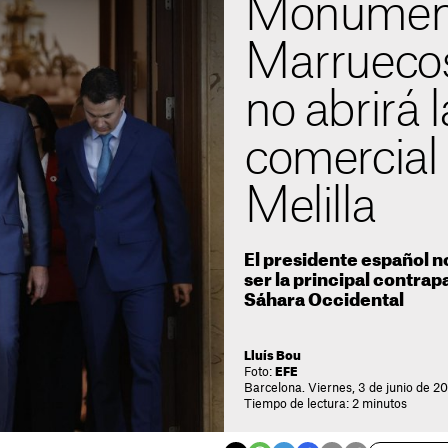
Monument
Marruecos
no abrirá 
comercial
Melilla
El presidente español n
ser la principal contrap
Sáhara Occidental
Lluís Bou
Foto:
EFE
Barcelona. Viernes, 3 de junio de 20
Tiempo de lectura: 2 minutos