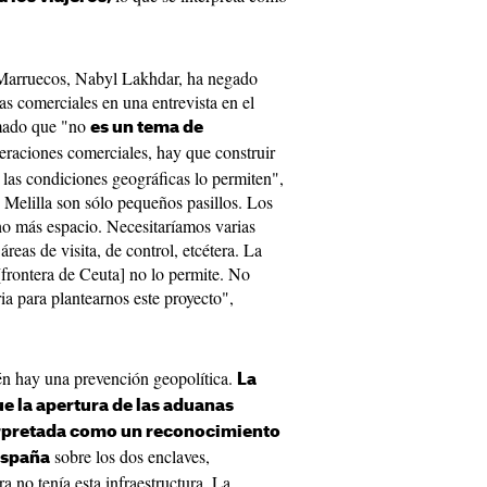
 Marruecos, Nabyl Lakhdar, ha negado
as comerciales en una entrevista en el
rmado que "no
es un tema de
peraciones comerciales, hay que construir
a las condiciones geográficas lo permiten",
 Melilla son sólo pequeños pasillos. Los
o más espacio. Necesitaríamos varias
reas de visita, de control, etcétera. La
frontera de Ceuta] no lo permite. No
ia para plantearnos este proyecto",
én hay una prevención geopolítica.
La
 la apertura de las aduanas
erpretada como un reconocimiento
sobre los dos enclaves,
España
a no tenía esta infraestructura. La