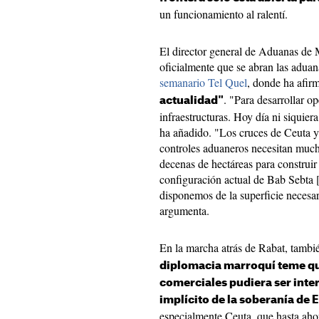
un funcionamiento al ralentí.
El director general de Aduanas de
oficialmente que se abran las aduan
semanario Tel Quel
, donde ha afi
. "Para desarrollar o
actualidad"
infraestructuras. Hoy día ni siquier
ha añadido. "Los cruces de Ceuta y
controles aduaneros necesitan much
decenas de hectáreas para construir á
configuración actual de Bab Sebta [
disponemos de la superficie necesar
argumenta.
En la marcha atrás de Rabat, tambi
diplomacia marroquí teme que
comerciales pudiera ser int
implícito de la soberanía de 
especialmente Ceuta, que hasta ahor