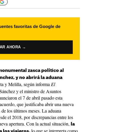
uentes favoritas de Google de
VAR AHORA →
onumental zasca político al
nchez, y no abrirá la aduana
ta y Melilla, según informa
El
 Sánchez y el ministro de Asuntos
unciaron el 7 de abril pasado esta
acuerdo, que justificaba abrir una nueva
s de los últimos meses. La aduana
sde el 2018, por discrepancias entre los
ueva apertura. Con la actual situación,
la
lo que se interpreta como
a los viajeros,