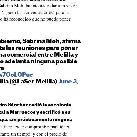
Sabrina Moh, ha intentado dar una visión
 "siguen las conversaciones" para la
ero ha reconocido que no puede poner
obierno, Sabrina Moh, afirma
te las reuniones para poner
a comercial entre Melilla y
o adelanta ninguna posible
ra
aw7OoLOPuc
lla (@LaSer_Melilla)
June 3,
dro Sánchez cedió la excolonia
l a Marruecos y sacrificó a su
aya, sin prácticamente ninguna
un inconcreto compromiso para tener
urante un tiempo, y con el precio de