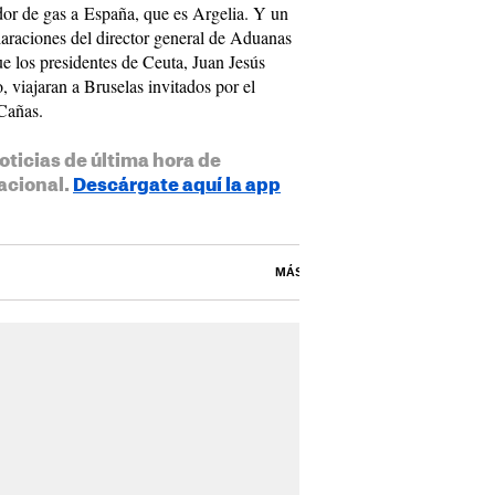
dor de gas a España, que es Argelia. Y un
laraciones del director general de Aduanas
ue los presidentes de Ceuta, Juan Jesús
, viajaran a Bruselas invitados por el
Cañas.
oticias de última hora de
acional.
Descárgate aquí la app
MÁS