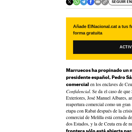
SEGUIR EN
Añade ElNacional.cat a tus f
forma gratuita
ACTI
Marruecos ha propinado un m
presidente español, Pedro Sá
en los enclaves de Ceu
comercial
Confidencial
. Se da el caso de que
Exteriores, José Manuel Albares, an
reapertura comercial como un gran 
etapa con Rabat después de la crisi
comercial de Melilla está cerrada de
dos Estados, y la de Ceuta era de n
frontera sólo está abierta par