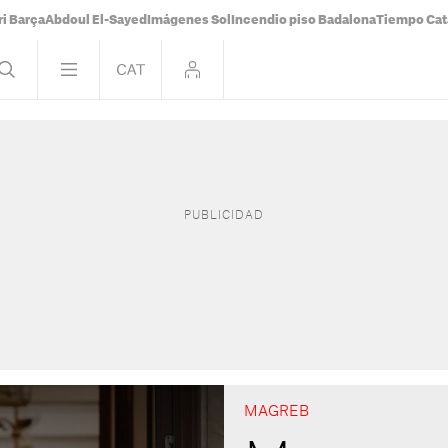
i Barça
Abdoul El-Sayed
Imágenes Sol
Incendio piso Badalona
Tiempo Cat
MAGREB