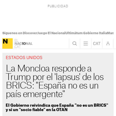
Síguenos en Discover
Juego El Nacional
Ultimátum Gobierno Italia
Marr
ESTADOS UNIDOS
La Moncloa responde a
Trump por el 'lapsus' de los
BRICS: "España no es un
país emergente"
El Gobierno reivindica que España "no es un BRICS"
y sí un "socio fiable" en la OTAN