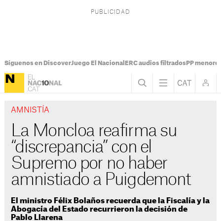
Síguenos en Discover
Juego El Nacional
ERC audios filtrados
PP menores
AMNISTÍA
La Moncloa reafirma su
“discrepancia” con el
Supremo por no haber
amnistiado a Puigdemont
El ministro Félix Bolaños recuerda que la Fiscalía y la
Abogacía del Estado recurrieron la decisión de
Pablo Llarena