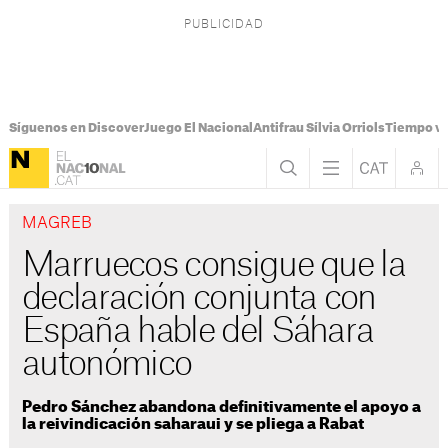
Síguenos en Discover
Juego El Nacional
Antifrau Sílvia Orriols
Tiempo vi
MAGREB
Marruecos consigue que la
declaración conjunta con
España hable del Sáhara
autonómico
Pedro Sánchez abandona definitivamente el apoyo a
la reivindicación saharaui y se pliega a Rabat