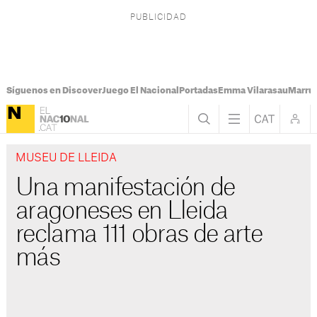
Síguenos en Discover
Juego El Nacional
Portadas
Emma Vilarasau
Marru
MUSEU DE LLEIDA
Una manifestación de
aragoneses en Lleida
reclama 111 obras de arte
más