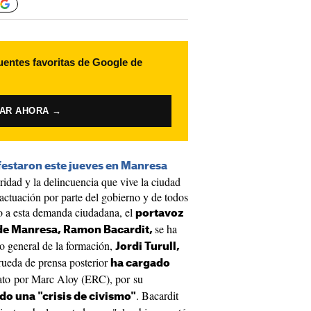
uentes favoritas de Google de
VAR AHORA →
estaron este jueves en Manresa
ridad y la delincuencia que vive la ciudad
 actuación por parte del gobierno y de todos
do a esta demanda ciudadana, el
portavoz
se ha
 de Manresa, Ramon Bacardit,
io general de la formación,
Jordi Turull,
 rueda de prensa posterior
ha cargado
ato por Marc Aloy (ERC), por su
. Bacardit
ido una "crisis de civismo"