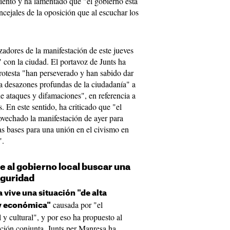
iento y ha lamentado que "el gobierno está
ncejales de la oposición que al escuchar los
izadores de la manifestación de este jueves
 con la ciudad. El portavoz de Junts ha
rotesta "han perseverado y han sabido dar
 a desazones profundas de la ciudadanía" a
de ataques y difamaciones", en referencia a
. En este sentido, ha criticado que "el
ovechado la manifestación de ayer para
las bases para una unión en el civismo en
".
 al gobierno local buscar una
eguridad
vive una situación "de alta
causada por "el
 y económica"
y cultural", y por eso ha propuesto al
ción conjunta. Junts per Manresa ha