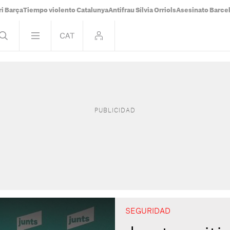
i Barça
Tiempo violento Catalunya
Antifrau Sílvia Orriols
Asesinato Barce
SEGURIDAD