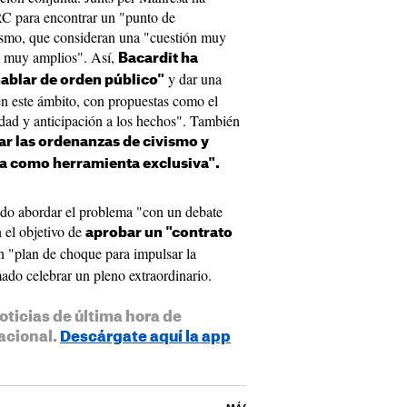
RC para encontrar un "punto de
vismo, que consideran una "cuestión muy
s muy amplios". Así,
Bacardit ha
y dar una
ablar de orden público"
 en este ámbito, con propuestas como el
idad y anticipación a los hechos". También
zar las ordenanzas de civismo y
ia como herramienta exclusiva".
dido abordar el problema "con un debate
n el objetivo de
aprobar un "contrato
n "plan de choque para impulsar la
ado celebrar un pleno extraordinario.
oticias de última hora de
acional.
Descárgate aquí la app