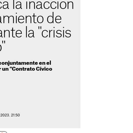
ca la inacción
amiento de
te la "crisis
"
 conjuntamente en el
 un "Contrato Cívico
 2023. 21:50