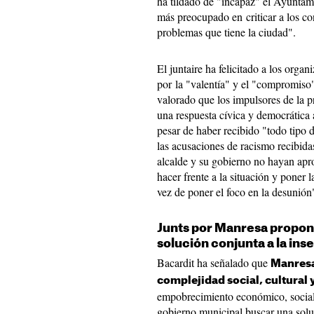
ha tildado de "incapaz" el Ayuntam
más preocupado en criticar a los co
problemas que tiene la ciudad".
El juntaire ha felicitado a los organ
por la "valentía" y el "compromiso"
valorado que los impulsores de la p
una respuesta cívica y democrática
pesar de haber recibido "todo tipo 
las acusaciones de racismo recibidas
alcalde y su gobierno no hayan apr
hacer frente a la situación y poner 
vez de poner el foco en la desunión
Junts por Manresa propone
solución conjunta a la ins
Bacardit ha señalado que
Manresa 
complejidad social, cultural
empobrecimiento económico, social 
gobierno municipal buscar una solu