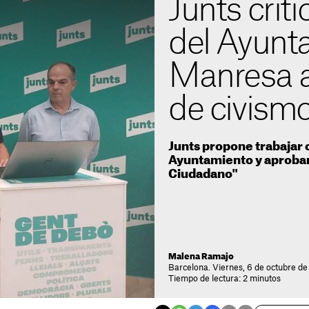
Junts criti
del Ayunt
Manresa an
de civismo
Junts propone trabajar
Ayuntamiento y aprobar
Ciudadano"
Malena Ramajo
Barcelona. Viernes, 6 de octubre de
Tiempo de lectura: 2 minutos