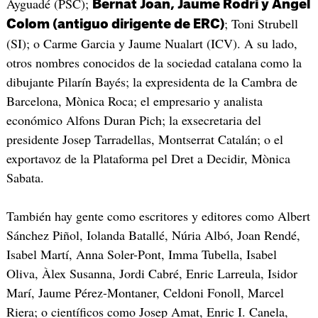
Ayguadé (PSC);
Bernat Joan, Jaume Rodri y Àngel
; Toni Strubell
Colom (antiguo dirigente de ERC)
(SI); o Carme Garcia y Jaume Nualart (ICV). A su lado,
otros nombres conocidos de la sociedad catalana como la
dibujante Pilarín Bayés; la expresidenta de la Cambra de
Barcelona, Mònica Roca; el empresario y analista
económico Alfons Duran Pich; la exsecretaria del
presidente Josep Tarradellas, Montserrat Catalán; o el
exportavoz de la Plataforma pel Dret a Decidir, Mònica
Sabata.
También hay gente como escritores y editores como Albert
Sánchez Piñol, Iolanda Batallé, Núria Albó, Joan Rendé,
Isabel Martí, Anna Soler-Pont, Imma Tubella, Isabel
Oliva, Àlex Susanna, Jordi Cabré, Enric Larreula, Isidor
Marí, Jaume Pérez-Montaner, Celdoni Fonoll, Marcel
Riera; o científicos como Josep Amat, Enric I. Canela,