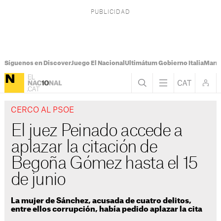
Síguenos en Discover
Juego El Nacional
Ultimátum Gobierno Italia
Marr
CERCO AL PSOE
El juez Peinado accede a
aplazar la citación de
Begoña Gómez hasta el 15
de junio
La mujer de Sánchez, acusada de cuatro delitos,
entre ellos corrupción, había pedido aplazar la cita