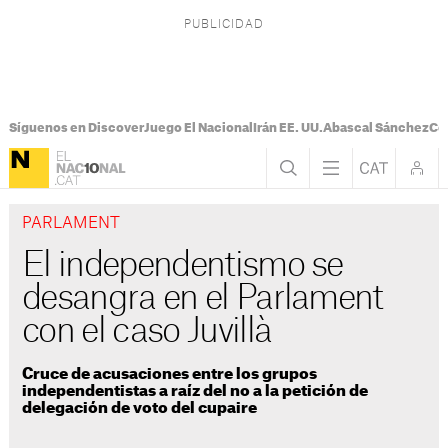
Síguenos en Discover
Juego El Nacional
Irán EE. UU.
Abascal Sánchez
Con
PARLAMENT
El independentismo se
desangra en el Parlament
con el caso Juvillà
Cruce de acusaciones entre los grupos
independentistas a raíz del no a la petición de
delegación de voto del cupaire