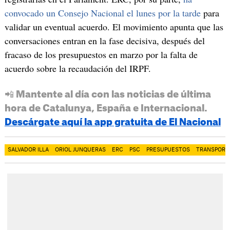
convocado un Consejo Nacional el lunes por la tarde
para
validar un eventual acuerdo. El movimiento apunta que las
conversaciones entran en la fase decisiva, después del
fracaso de los presupuestos en marzo por la falta de
acuerdo sobre la recaudación del IRPF.
📲 Mantente al día con las noticias de última
hora de Catalunya, España e Internacional.
Descárgate aquí la app gratuita de El Nacional
SALVADOR ILLA
ORIOL JUNQUERAS
ERC
PSC
PRESUPUESTOS
TRANSPORT