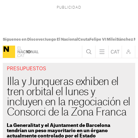
Síguenos en Discover
Juego El Nacional
Ceuta
Felipe VI Milei
Sánchez M
PRESUPUESTOS
Illa y Junqueras exhiben el
tren orbital el lunes y
incluyen en la negociación el
Consorci de la Zona Franca
La Generalitat y el Ajuntament de Barcelona
tendrían un peso mayoritario en un órgano
actualmente controlado por el Estado